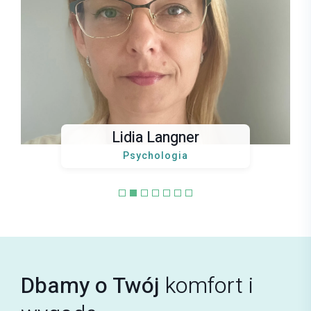
Jakub Gawryś
CHOROBY WĘWNĘTRZNE
E-mail
jakub.gawrys@mrimedyk.pl
Lidia Langner
Psychologia
Karolina Gawryś
PSYCHIATRIA
Dbamy o Twój
komfort i
E-mail