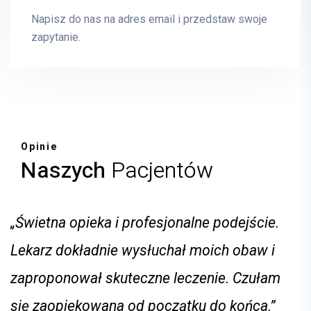
Tomasz Matys
INTERNISTA,ANGIOLOG
Napisz do nas na adres email i przedstaw swoje
zapytanie.
E-mail
tomasz.matys@mrimedyk.pl
Opinie
Naszych
Pacjentów
„Świetna opieka i profesjonalne podejście.
Lekarz dokładnie wysłuchał moich obaw i
zaproponował skuteczne leczenie. Czułam
się zaopiekowana od początku do końca.”