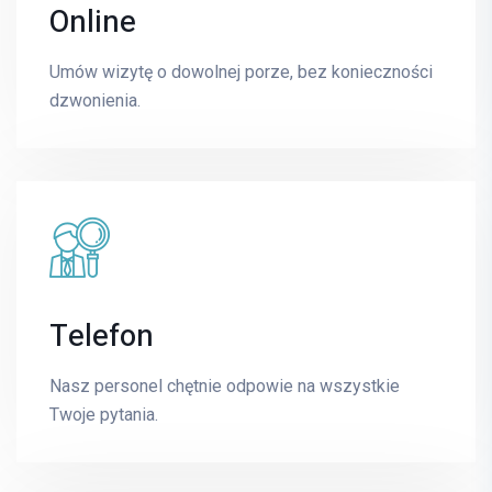
Online
Lidia Langner
Umów wizytę o dowolnej porze, bez konieczności
PSYCHOLOGIA
dzwonienia.
E-mail
lidia.langner@mrimedyk.pl
Telefon
Paweł Kołtowski
SPECJALISTA CHIRURG
Nasz personel chętnie odpowie na wszystkie
Twoje pytania.
E-mail
pawel.koltowski@mrimedyk.pl