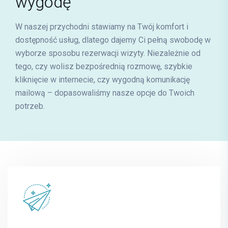
wygodę
karolina.gawrys@mrimedyk.pl
W naszej przychodni stawiamy na Twój komfort i
dostępność usług, dlatego dajemy Ci pełną swobodę w
wyborze sposobu rezerwacji wizyty. Niezależnie od
tego, czy wolisz bezpośrednią rozmowę, szybkie
kliknięcie w internecie, czy wygodną komunikację
mailową – dopasowaliśmy nasze opcje do Twoich
Krzysztof Bajsarowicz
potrzeb.
FIZJOTERAPIA
E-mail
krzysztof.bajsarowicz@mrimedyk.pl