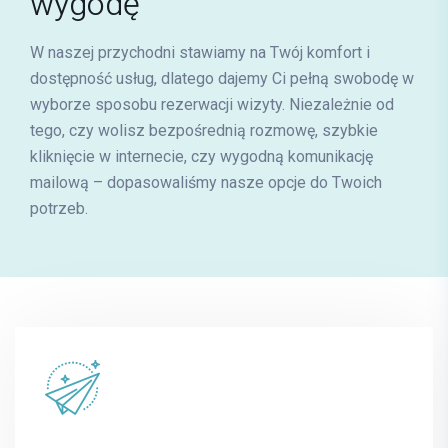
wygodę
karolina.gawrys@mrimedyk.pl
W naszej przychodni stawiamy na Twój komfort i
dostępność usług, dlatego dajemy Ci pełną swobodę w
wyborze sposobu rezerwacji wizyty. Niezależnie od
tego, czy wolisz bezpośrednią rozmowę, szybkie
kliknięcie w internecie, czy wygodną komunikację
mailową – dopasowaliśmy nasze opcje do Twoich
Krzysztof Bajsarowicz
potrzeb.
FIZJOTERAPIA
E-mail
krzysztof.bajsarowicz@mrimedyk.pl