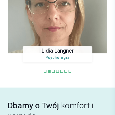
Jakub Gawryś
CHOROBY WĘWNĘTRZNE
E-mail
jakub.gawrys@mrimedyk.pl
Lidia Langner
Psychologia
Karolina Gawryś
PSYCHIATRIA
Dbamy o Twój
komfort i
E-mail