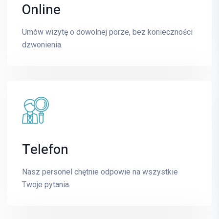
Online
Lidia Langner
Umów wizytę o dowolnej porze, bez konieczności
PSYCHOLOGIA
dzwonienia.
E-mail
lidia.langner@mrimedyk.pl
Telefon
Paweł Kołtowski
SPECJALISTA CHIRURG
Nasz personel chętnie odpowie na wszystkie
Twoje pytania.
E-mail
pawel.koltowski@mrimedyk.pl