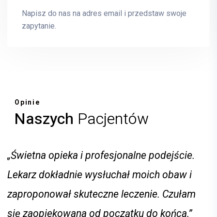
Tomasz Matys
INTERNISTA,ANGIOLOG
Napisz do nas na adres email i przedstaw swoje
zapytanie.
E-mail
tomasz.matys@mrimedyk.pl
Opinie
Naszych
Pacjentów
„Świetna opieka i profesjonalne podejście.
Lekarz dokładnie wysłuchał moich obaw i
zaproponował skuteczne leczenie. Czułam
się zaopiekowana od początku do końca.”