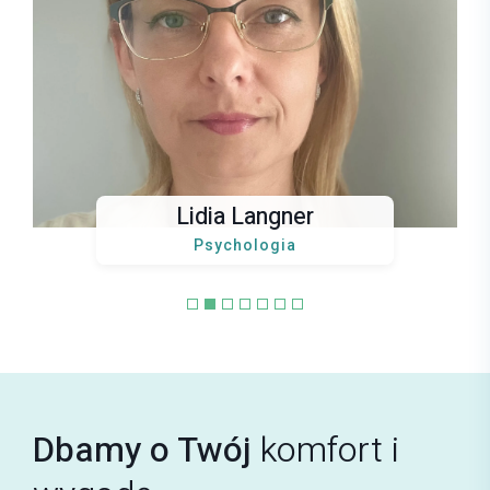
Jakub Gawryś
CHOROBY WĘWNĘTRZNE
E-mail
jakub.gawrys@mrimedyk.pl
Lidia Langner
Psychologia
Karolina Gawryś
PSYCHIATRIA
Dbamy o Twój
komfort i
E-mail