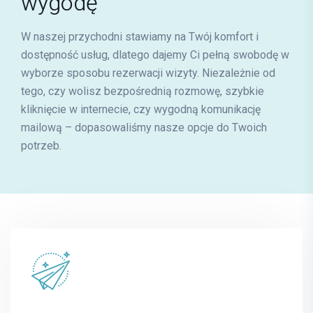
wygodę
karolina.gawrys@mrimedyk.pl
W naszej przychodni stawiamy na Twój komfort i
dostępność usług, dlatego dajemy Ci pełną swobodę w
wyborze sposobu rezerwacji wizyty. Niezależnie od
tego, czy wolisz bezpośrednią rozmowę, szybkie
kliknięcie w internecie, czy wygodną komunikację
mailową – dopasowaliśmy nasze opcje do Twoich
Krzysztof Bajsarowicz
potrzeb.
FIZJOTERAPIA
E-mail
krzysztof.bajsarowicz@mrimedyk.pl