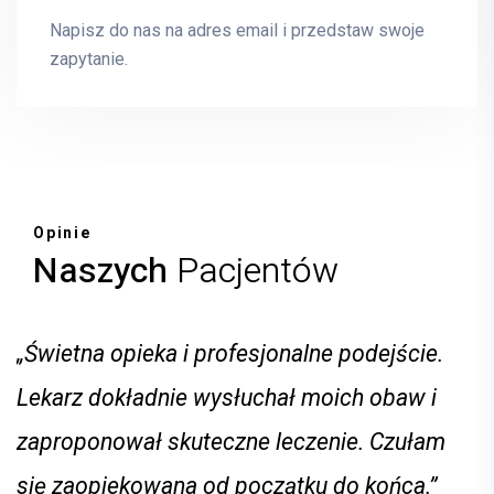
Tomasz Matys
INTERNISTA,ANGIOLOG
Napisz do nas na adres email i przedstaw swoje
zapytanie.
E-mail
tomasz.matys@mrimedyk.pl
Opinie
Naszych
Pacjentów
„Świetna opieka i profesjonalne podejście.
Lekarz dokładnie wysłuchał moich obaw i
zaproponował skuteczne leczenie. Czułam
się zaopiekowana od początku do końca.”