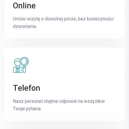
Online
Lidia Langner
Umów wizytę o dowolnej porze, bez konieczności
PSYCHOLOGIA
dzwonienia.
E-mail
lidia.langner@mrimedyk.pl
Telefon
Paweł Kołtowski
SPECJALISTA CHIRURG
Nasz personel chętnie odpowie na wszystkie
Twoje pytania.
E-mail
pawel.koltowski@mrimedyk.pl