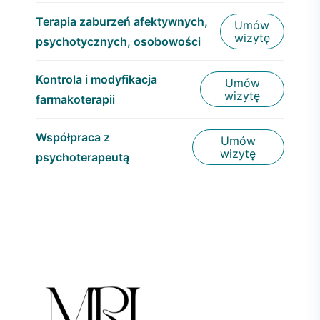
Terapia zaburzeń afektywnych,
Umów
wizytę
psychotycznych, osobowości
Kontrola i modyfikacja
Umów
wizytę
farmakoterapii
Współpraca z
Umów
wizytę
psychoterapeutą