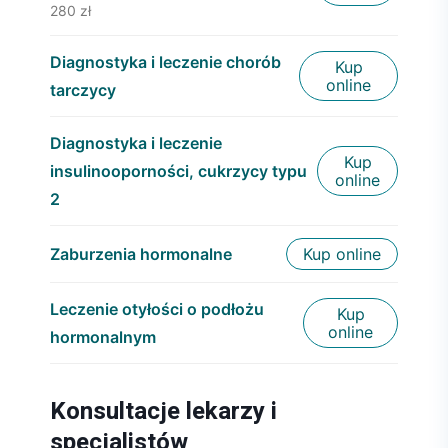
280 zł
Diagnostyka i leczenie chorób
Kup
online
tarczycy
Diagnostyka i leczenie
Kup
insulinooporności, cukrzycy typu
online
2
Zaburzenia hormonalne
Kup online
Leczenie otyłości o podłożu
Kup
online
hormonalnym
Konsultacje lekarzy i
specjalistów