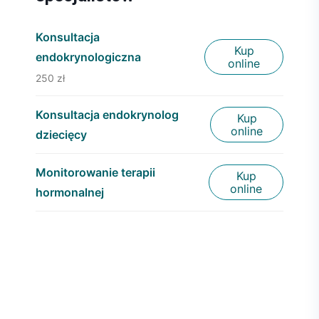
Konsultacja
Kup
endokrynologiczna
online
250 zł
Konsultacja endokrynolog
Kup
online
dziecięcy
Monitorowanie terapii
Kup
online
hormonalnej